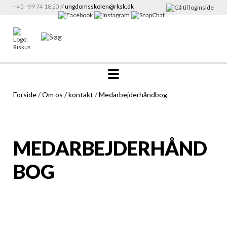
+45 - 99 74 18 20 //
ungdomsskolen@rksk.dk
Forside
/
Om os / kontakt
/
Medarbejderhåndbog
MEDARBEJDERHÅND
BOG