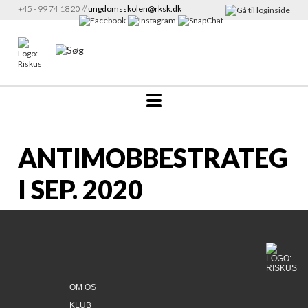
+45 - 99 74 18 20 //
ungdomsskolen@rksk.dk
ANTIMOBBESTRATEG
I SEP. 2020
OM OS
KLUB