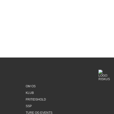
Dette afsnit kan ikke vises da du ikke har
accepteret cookies for markedsføring.
Klik her for at ændre dette
OM OS
KLUB
FRITIDSHOLD
SSP
TURE OG EVENTS