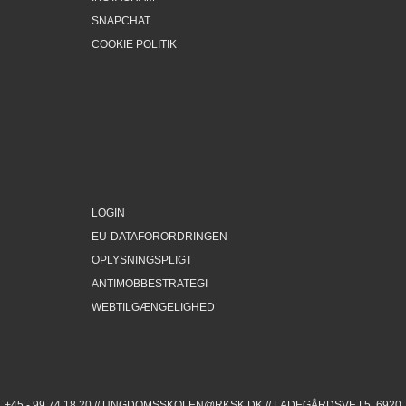
SNAPCHAT
COOKIE POLITIK
LOGIN
EU-DATAFORORDRINGEN
OPLYSNINGSPLIGT
ANTIMOBBESTRATEGI
WEBTILGÆNGELIGHED
+45 - 99 74 18 20 //
UNGDOMSSKOLEN@RKSK.DK
// LADEGÅRDSVEJ 5, 6920