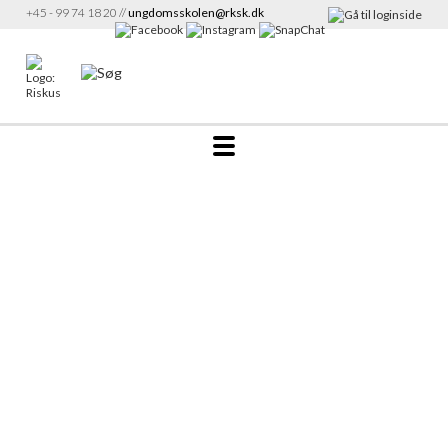
+45 - 99 74 18 20 //
ungdomsskolen@rksk.dk