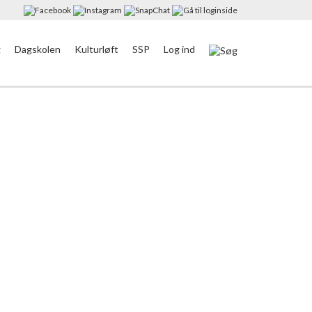
g
Dagskolen
Kulturløft
SSP
Log ind