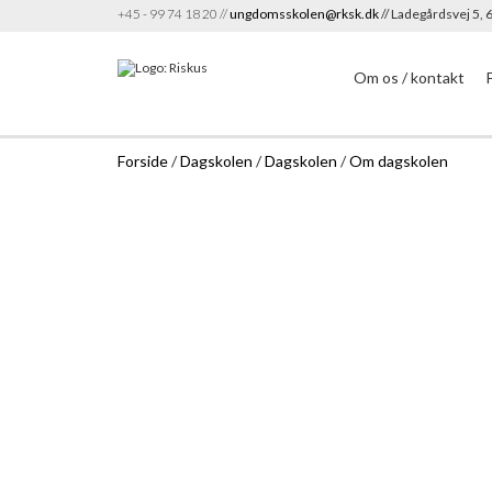
+45 - 99 74 18 20 //
ungdomsskolen@rksk.dk
// Ladegårdsvej 5,
Om os / kontakt
Forside
/
Dagskolen
/
Dagskolen
/
Om dagskolen