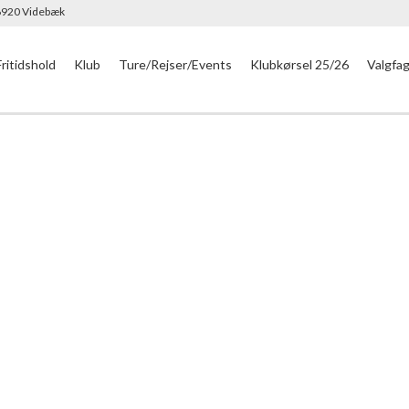
 6920 Videbæk
Fritidshold
Klub
Ture/Rejser/Events
Klubkørsel 25/26
Valgfa