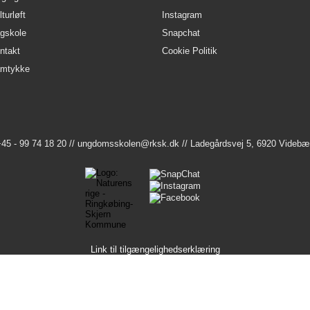
turløft
Instagram
gskole
Snapchat
ntakt
Cookie Politik
mtykke
45 - 99 74 18 20 //
ungdomsskolen@rksk.dk
// Ladegårdsvej 5, 6920 Videb
Link til tilgængelighedserklæring