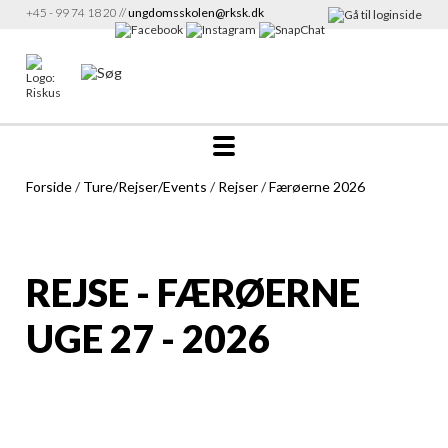
+45 - 99 74 18 20 //
ungdomsskolen@rksk.dk
Forside
/
Ture/Rejser/Events
/
Rejser
/
Færøerne 2026
REJSE - FÆRØERNE
UGE 27 - 2026
Info