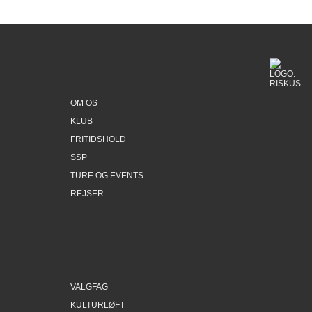
befordring med mindre andet er udmeldt!
OM OS
KLUB
FRITIDSHOLD
SSP
TURE OG EVENTS
REJSER
VALGFAG
KULTURLØFT