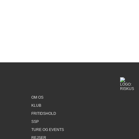
er kørsel til og fra aktiviteterne i
Ungdomsskolen. Er der ikke kørsel, der
passer til din valgte aktivitet, så er det egen
befordring med mindre andet er udmeldt!
OM OS
KLUB
FRITIDSHOLD
SSP
TURE OG EVENTS
REJSER