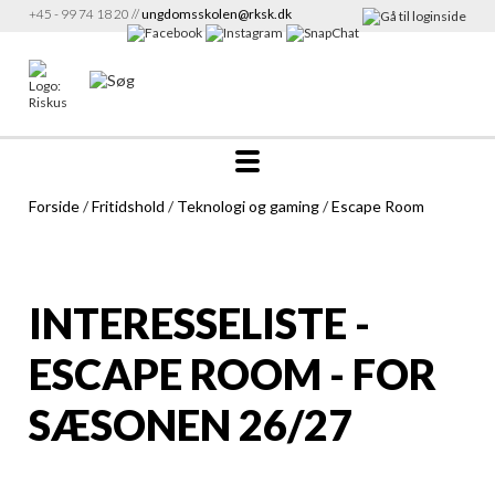
+45 - 99 74 18 20 //
ungdomsskolen@rksk.dk
Forside
/
Fritidshold
/
Teknologi og gaming
/
Escape Room
INTERESSELISTE -
ESCAPE ROOM - FOR
SÆSONEN 26/27
Info