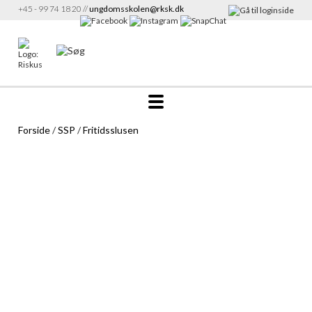
+45 - 99 74 18 20 //
ungdomsskolen@rksk.dk
Forside
/
SSP
/
Fritidsslusen