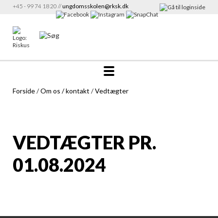
+45 - 99 74 18 20 //
ungdomsskolen@rksk.dk
Forside
/
Om os / kontakt
/
Vedtægter
VEDTÆGTER PR.
01.08.2024
Vedtægter usk-bestyrelse
423,46 KB
01.08.24