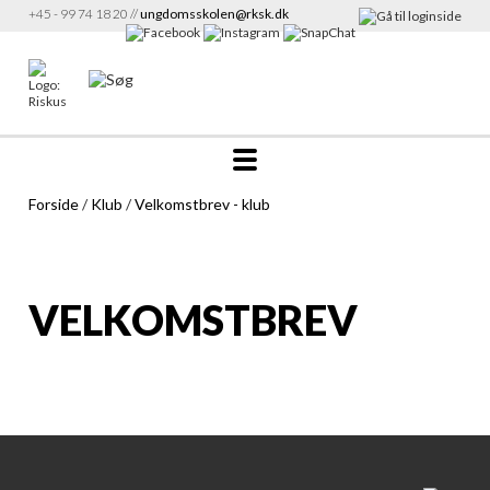
+45 - 99 74 18 20 //
ungdomsskolen@rksk.dk
Forside
/
Klub
/
Velkomstbrev - klub
VELKOMSTBREV
Velkomstbrev til klubber
419,91 KB
2025-2026 - til forældre