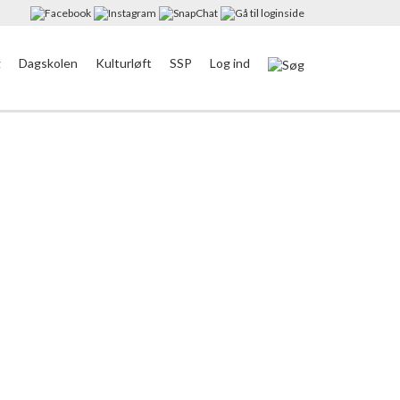
g
Dagskolen
Kulturløft
SSP
Log ind
49,59 MB
26,88 MB
39,59 MB
56,22 MB