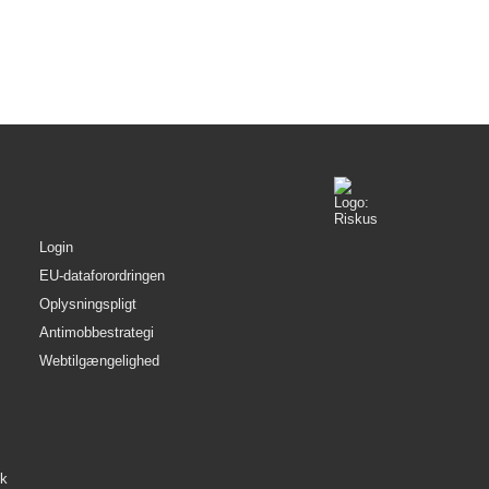
95,47 MB
35,42 MB
Login
EU-dataforordringen
Oplysningspligt
Antimobbestrategi
Webtilgængelighed
æk