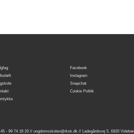
lgfag
Facebook
turløft
Instagram
gskole
Snapchat
ntakt
Cookie Politik
mtykke
45 - 99 74 18 20 //
ungdomsskolen@rksk.dk
// Ladegårdsvej 5, 6920 Videb