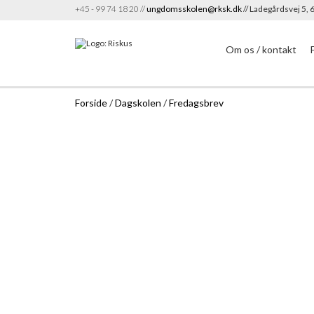
+45 - 99 74 18 20 //
ungdomsskolen@rksk.dk
// Ladegårdsvej 5,
Om os / kontakt
Forside
/
Dagskolen
/
Fredagsbrev
Fredagsbrev 2026, uge 25
Fredagsbrev 2026, uge 24
Fredagsbrev uge 22
Fredagsbrev 2026, uge 21