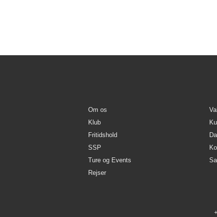
Fredagsbrev 2026, uge 09
Fredagsbrev 2026, uge 08
Om os
Va
Klub
Kul
Fritidshold
Da
SSP
Ko
Ture og Events
Sa
Rejser
+