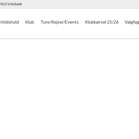
 6920 Videbæk
Fritidshold
Klub
Ture/Rejser/Events
Klubkørsel 25/26
Valgfa