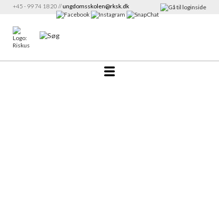
+45 - 99 74 18 20 //
ungdomsskolen@rksk.dk
‹
›