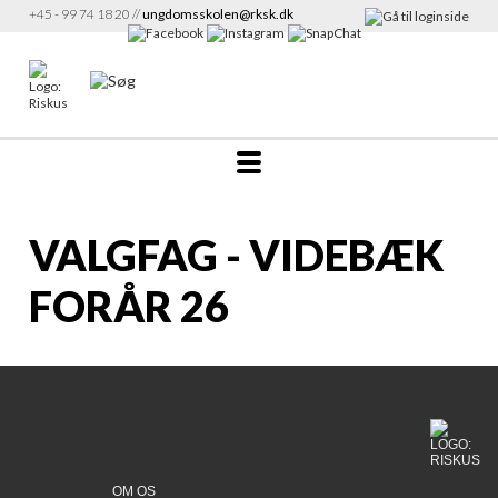
+45 - 99 74 18 20 //
ungdomsskolen@rksk.dk
VALGFAG - VIDEBÆK
FORÅR 26
OM OS