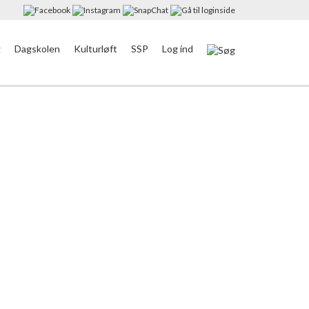
g
Dagskolen
Kulturløft
SSP
Log ind
 SSP
ng-Skjern Kommune har altid været vægtet højt
nvolverede samarbejdspartnere. Det har medført, at
stærkere end nogensinde før. Der er over en bred
 vi i samarbejdet kan gøre en forskel og være
rammerne for børn og unge i Ringkøbing-Skjern
opvækst funderet på tryghed og en høj trivsel. I
ser SSP-samarbejdet på en forebyggelseskultur,
handler om – børnene og de unge, så de føler sig