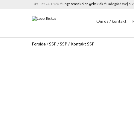
+45 - 99 74 18 20 //
ungdomsskolen@rksk.dk
// Ladegårdsvej 5,
Om os / kontakt
Forside
/
SSP
/
SSP
/
Kontakt SSP