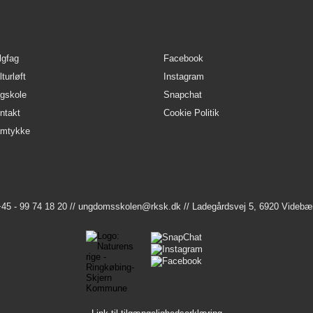
lgfag
Facebook
turløft
Instagram
gskole
Snapchat
ntakt
Cookie Politik
mtykke
45 - 99 74 18 20 //
ungdomsskolen@rksk.dk
// Ladegårdsvej 5, 6920 Videb