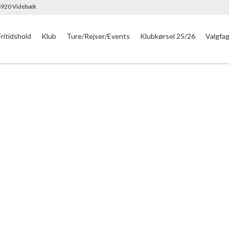
 6920 Videbæk
Fritidshold
Klub
Ture/Rejser/Events
Klubkørsel 25/26
Valgfa
KONTAKT
SSP-samarbejdet i Ringkøbi
både politisk og blandt de i
SSP-samarbejdet i dag står 
kam en fornemmelse af, at
medvirkende til at skabe 
Kommune til at kunne få en 
samarbejde med forældre sat
der inddrager dem, det hele 