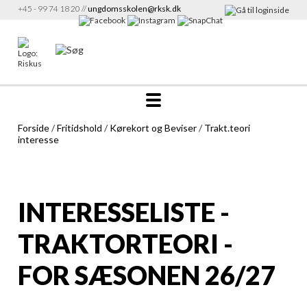
+45 - 99 74 18 20 //
ungdomsskolen@rksk.dk
Forside
/
Fritidshold
/
Kørekort og Beviser
/
Trakt.teori
interesse
INTERESSELISTE -
TRAKTORTEORI -
FOR SÆSONEN 26/27