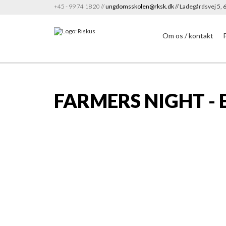
+45 - 99 74 18 20 //
ungdomsskolen@rksk.dk
// Ladegårdsvej 5,
Om os / kontakt
FARMERS NIGHT - 
Info
Forældresamtykke
Ringkøbing Skjern kommune har masser
for arbejde inden for landbruget.