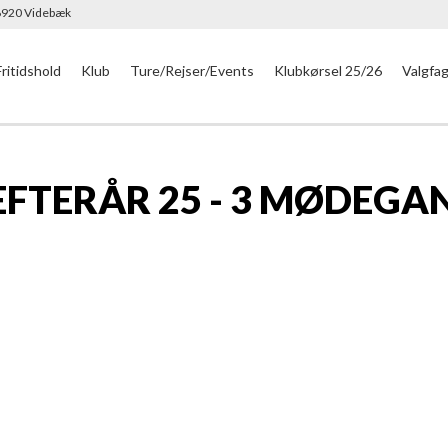
 6920 Videbæk
Fritidshold
Klub
Ture/Rejser/Events
Klubkørsel 25/26
Valgfa
EFTERÅR 25 - 3 MØDEGA
 af landbrug og erhverv der arbejder med landbr