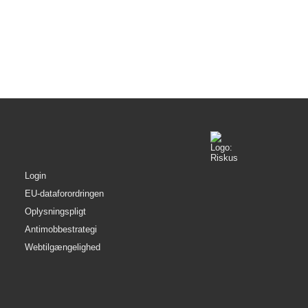
her får du lov at snuse til landbruget
rfra.
Login
EU-dataforordringen
Oplysningspligt
Antimobbestrategi
Webtilgængelighed