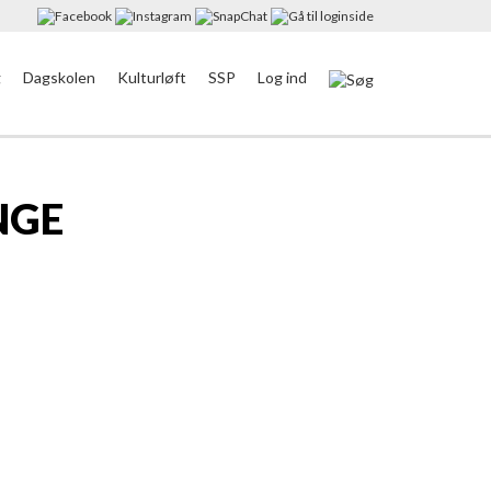
g
Dagskolen
Kulturløft
SSP
Log ind
NGE
uget, og dermed masser af muligheder