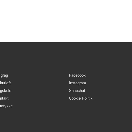
ndbrugssektoren, så er dette holdet du skal på, for 
Ladegårdsvej 5, Videbæk og kører samlet i bus he
lgfag
Facebook
turløft
Instagram
gskole
Snapchat
ntakt
Cookie Politik
mtykke