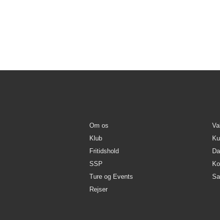
Tænker du i retning et job inden for la
om det skulle være noget for dig.
Vi mødes på Ungdomsskolen i Opsund, 
Om os
Va
Klub
Kul
Fritidshold
Da
SSP
Ko
Ture og Events
Sa
Rejser