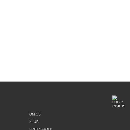
Udstyr og materiel
Ungdomsskolen har ALT udstyr til
udlån. Efter aftale med underviseren på
holdet, må du på mange af holdene gerne
medbringe eget godkendt udstyr.
Befordring
På www.bus.riskus.dk kan du se, hvornår der
er kørsel til og fra aktiviteterne i
Ungdomsskolen. Er der ikke kørsel, der
passer til din valgte aktivitet, så er det egen
befordring med mindre andet er udmeldt!
OM OS
KLUB
FRITIDSHOLD