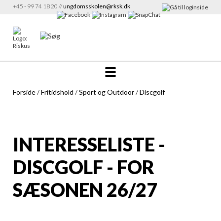
+45 - 99 74 18 20 //
ungdomsskolen@rksk.dk
Forside
/
Fritidshold
/
Sport og Outdoor
/
Discgolf
INTERESSELISTE -
DISCGOLF - FOR
SÆSONEN 26/27
Info