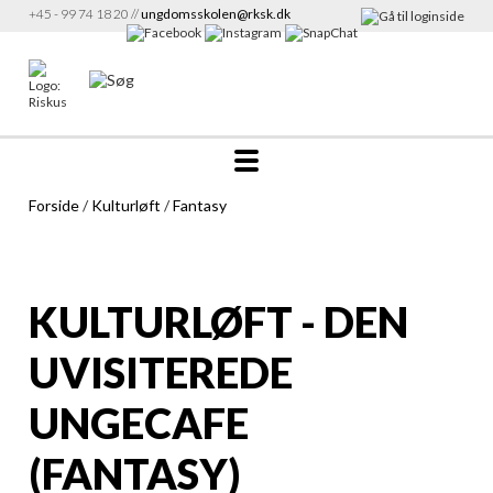
+45 - 99 74 18 20 //
ungdomsskolen@rksk.dk
Forside
/
Kulturløft
/
Fantasy
KULTURLØFT - DEN
UVISITEREDE
UNGECAFE
(FANTASY)