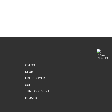
www.bus.riskus.dk
kan du se, hvornår der er kørsel til og fra
aktiviteterne i Ungdomsskolen. Er der ikke
kørsel, der passer til din valgte aktivitet, så
er det egen befordring med mindre andet er
udmeldt!
OM OS
KLUB
FRITIDSHOLD
SSP
TURE OG EVENTS
REJSER