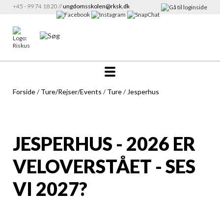
+45 - 99 74 18 20 //
ungdomsskolen@rksk.dk
Forside
/
Ture/Rejser/Events
/
Ture
/
Jesperhus
JESPERHUS - 2026 ER
VELOVERSTÅET - SES
VI 2027?
Program til Jesperhus 2026
704,75 KB