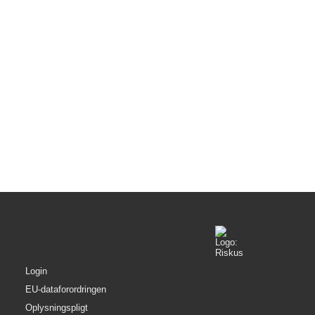
ender vi klubkortet og du kan se bort fra step 3)
Login
EU-dataforordringen
Oplysningspligt