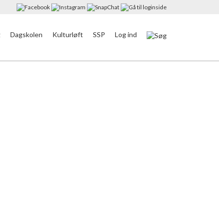
g
Dagskolen
Kulturløft
SSP
Log ind
I også skriver under med MitID:
Ungdomsskolens