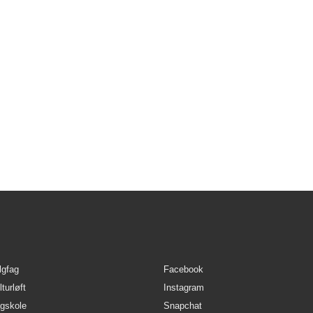
 følgende steps:
taler 200,- kroner.
omsskolens samtykke
er vi ét billede af dig til dit klubkort (har vi et billede, så frems
lgfag
Facebook
turløft
Instagram
gskole
Snapchat