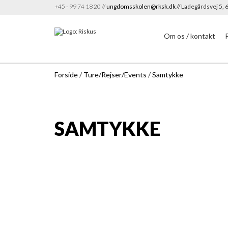
+45 - 99 74 18 20 //
ungdomsskolen@rksk.dk
// Ladegårdsvej 5,
Om os / kontakt
Forside
/
Ture/Rejser/Events
/
Samtykke
SAMTYKKE
Samtykke
Eleven skal have samtykke fra sine forældre inden, 
Med satykket godkender i bl.a. jeres barns fremtid
samtykke