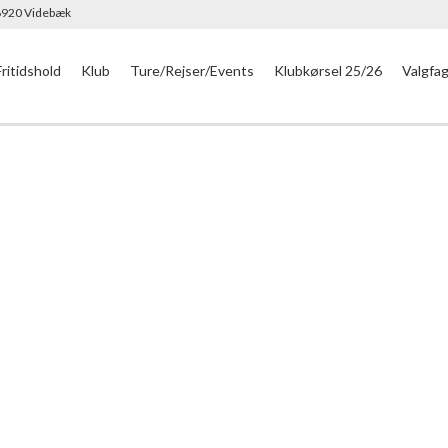
 6920 Videbæk
Fritidshold
Klub
Ture/Rejser/Events
Klubkørsel 25/26
Valgfa
der startes på første hold/aktivitet.
ige valg af aktivitet(er) og befordring - læs mere på linket, hvor 