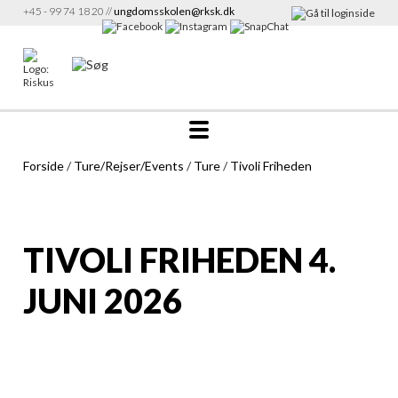
+45 - 99 74 18 20 //
ungdomsskolen@rksk.dk
Forside
/
Ture/Rejser/Events
/
Ture
/
Tivoli Friheden
TIVOLI FRIHEDEN 4.
JUNI 2026
Tivoli 4. juni - Bustider for
660,04 KB
alle